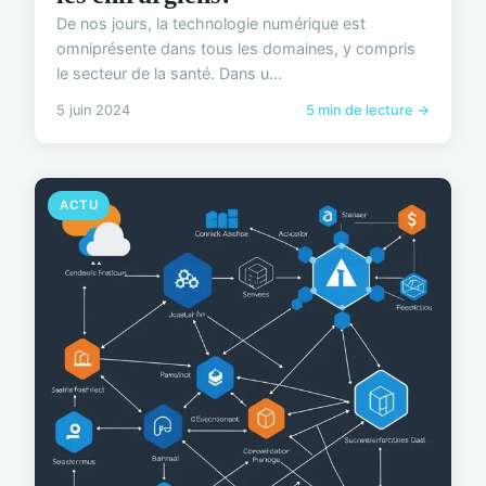
De nos jours, la technologie numérique est
omniprésente dans tous les domaines, y compris
le secteur de la santé. Dans u...
5 juin 2024
5 min de lecture →
ACTU