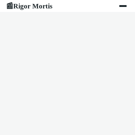
Rigor Mortis
📰