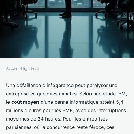
Accueil
›
High tech
HIGH TECH
Conséquences des défaillances
Une défaillance d'infogérance peut paralyser une
entreprise en quelques minutes. Selon une étude IBM,
d'infogérance pour les PME à
le
coût moyen
d'une panne informatique atteint 5,4
Paris
millions d'euros pour les PME, avec des interruptions
moyennes de 24 heures. Pour les entreprises
Marceau
•
15 février 2026
•
8 min de lecture
parisiennes, où la concurrence reste féroce, ces