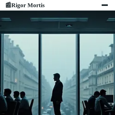
Rigor Mortis
📰