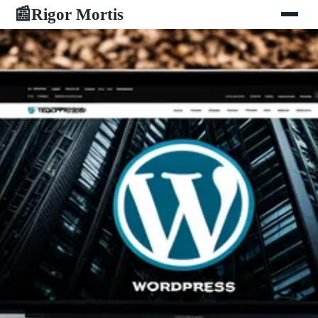
Rigor Mortis
📰