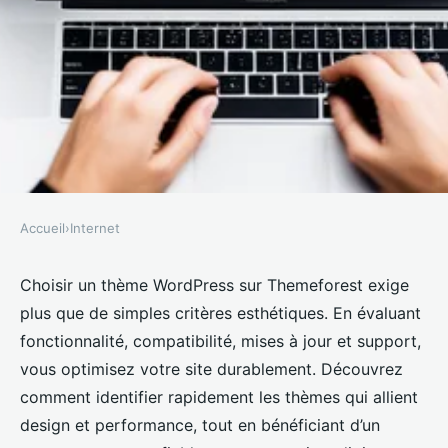
Accueil
›
Internet
INTERNET
Trouvez le thème wordpress
Choisir un thème WordPress sur Themeforest exige
plus que de simples critères esthétiques. En évaluant
idéal sur themeforest en 2024
fonctionnalité, compatibilité, mises à jour et support,
vous optimisez votre site durablement. Découvrez
Marceau
•
17 mai 2025
•
8 min de lecture
comment identifier rapidement les thèmes qui allient
design et performance, tout en bénéficiant d’un