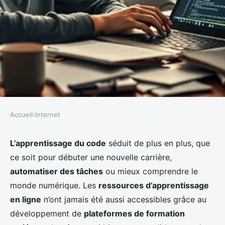
Accueil
›
Internet
INTERNET
Apprendre à coder : comment
L’apprentissage du code
séduit de plus en plus, que
ce soit pour débuter une nouvelle carrière,
démarrer et progresser
automatiser des tâches
ou mieux comprendre le
efficacement
monde numérique. Les
ressources d’apprentissage
en ligne
n’ont jamais été aussi accessibles grâce au
Marceau
•
9 janvier 2026
•
6 min de lecture
développement de
plateformes de formation