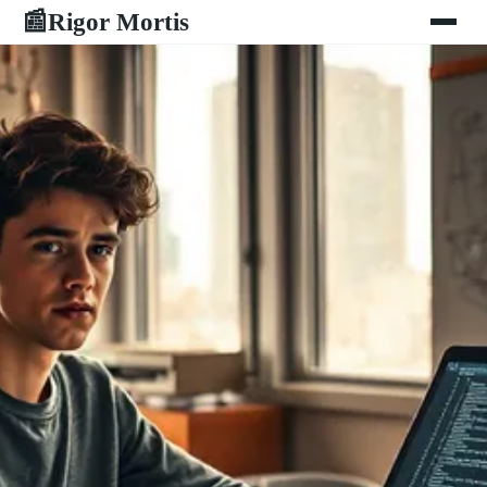
Rigor Mortis
📰